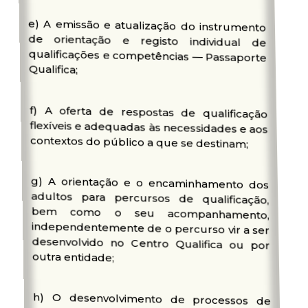
e) A emissão e atualização do instrumento
de orientação e registo individual de
qualificações e competências — Passaporte
Qualifica;
f) A oferta de respostas de qualificação
flexíveis e adequadas às necessidades e aos
contextos do público a que se destinam;
g) A orientação e o encaminhamento dos
adultos para percursos de qualificação,
bem como o seu acompanhamento,
independentemente de o percurso vir a ser
desenvolvido no Centro Qualifica ou por
outra entidade;
h) O desenvolvimento de processos de
reconhecimento, validação e certificação
das competências adquiridas por vias
formais, não formais e informais, de âmbito
escolar, profissional ou de dupla
certificação, com base nas qualificações
que integram o Catálogo Nacional de