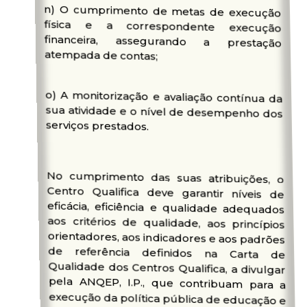
n) O cumprimento de metas de execução
física e a correspondente execução
financeira, assegurando a prestação
atempada de contas;
o) A monitorização e avaliação contínua da
sua atividade e o nível de desempenho dos
serviços prestados.
No cumprimento das suas atribuições, o
Centro Qualifica deve garantir níveis de
eficácia, eficiência e qualidade adequados
aos critérios de qualidade, aos princípios
orientadores, aos indicadores e aos padrões
de referência definidos na Carta de
Qualidade dos Centros Qualifica, a divulgar
pela ANQEP, I.P., que contribuam para a
execução da política pública de educação e
formação de adultos e para a boa gestão
dos recursos públicos que lhes estão