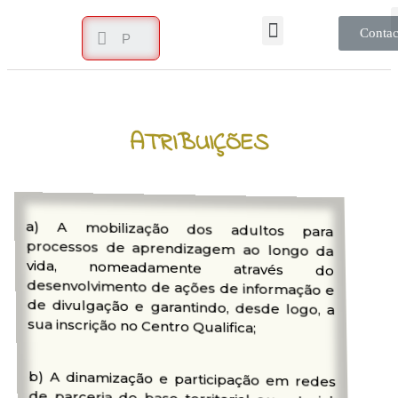
Contac
ATRIBUIÇÕES
a) A mobilização dos adultos para
processos de aprendizagem ao longo da
vida, nomeadamente através do
desenvolvimento de ações de informação e
de divulgação e garantindo, desde logo, a
sua inscrição no Centro Qualifica;
b) A dinamização e participação em redes
de parceria de base territorial ou setorial,
designadamente para uma intervenção
integrada no domínio da aprendizagem ao
longo da vida e da qualificação, escolar e