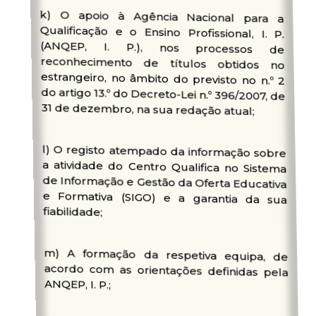
k) O apoio à Agência Nacional para a
Qualificação e o Ensino Profissional, I. P.
(ANQEP, I. P.), nos processos de
reconhecimento de títulos obtidos no
estrangeiro, no âmbito do previsto no n.º 2
do artigo 13.º do Decreto-Lei n.º 396/2007, de
31 de dezembro, na sua redação atual;
l) O registo atempado da informação sobre
a atividade do Centro Qualifica no Sistema
de Informação e Gestão da Oferta Educativa
e Formativa (SIGO) e a garantia da sua
fiabilidade;
m) A formação da respetiva equipa, de
acordo com as orientações definidas pela
ANQEP, I. P.;