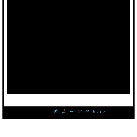
⛹ ⚓ ⇜ ☞ © Esta página web é p