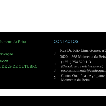
CONTACTOS
oimenta da Beira
Rua Dr. João Lima Gomes, nº
tervenção
3620 – 368 Moimenta da Beir
cações
(+351) 254 520 113
7, DE 29 DE OUTUBRO
(Chamada para a rede fixa nacional)
escolasmoimenta@centroquali
Centro Qualifica - Agrupamen
Moimenta da Beira