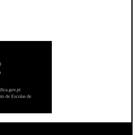
3
a
fica.gov.pt
to de Escolas de