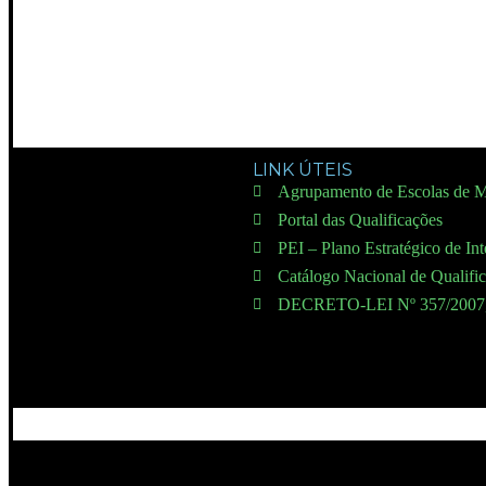
LINK ÚTEIS
Agrupamento de Escolas de M
Portal das Qualificações
PEI – Plano Estratégico de In
Catálogo Nacional de Qualifi
DECRETO-LEI Nº 357/200
e Escolas de Moimenta da Beira © ☜ ⇝ ⚓