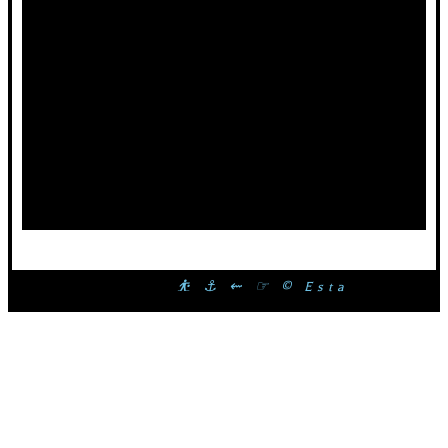
⛹ ⚓ ⇜ ☞ © Esta página web