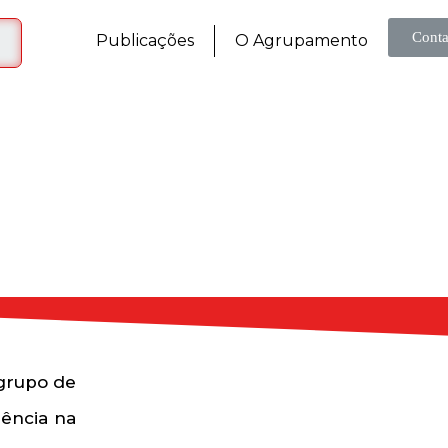
Conta
Publicações
O Agrupamento
grupo de
iência na