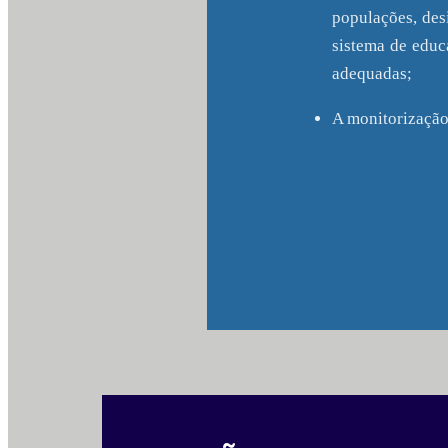
populações, des
sistema de edu
adequadas;
A monitorização