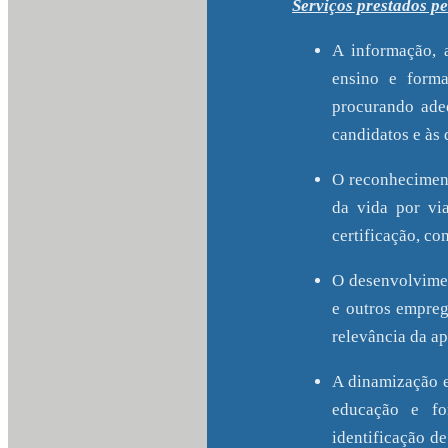
Serviços prestados pe
A informação, 
ensino e forma
procurando adeq
candidatos e às
O reconheciment
da vida por via
certificação, co
O desenvolvimen
e outros empreg
relevância da a
A dinamização e
educação e for
identificação d