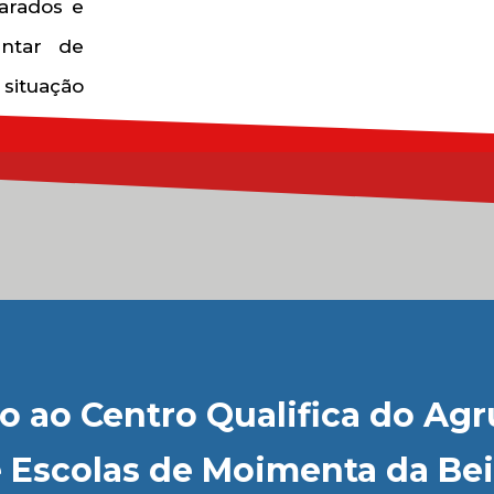
parados e
entar de
ituação
 ao Centro Qualifica do A
 Escolas de Moimenta da Bei