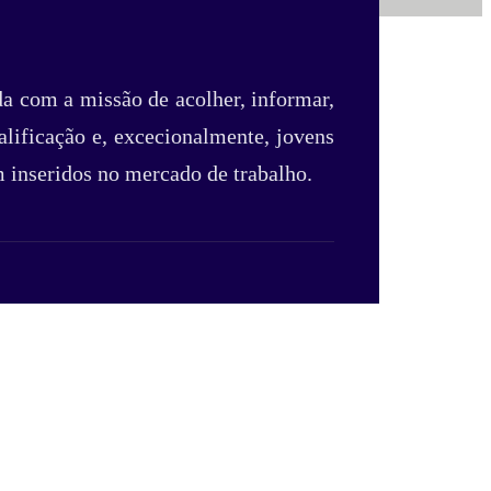
a com a missão de acolher, informar,
lificação e, excecionalmente, jovens
 inseridos no mercado de trabalho.