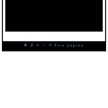
⛹ ⚓ ⇜ ☞ © Esta página web é propr