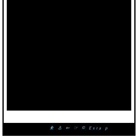
⛹ ⚓ ⇜ ☞ © Esta página web é 