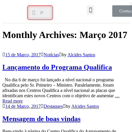
Contac
Monthly Archives: Março 2017
15 de Março, 2017
Notícias
by
Alcides Santos
Lançamento do Programa Qualifica
No dia 6 de março foi lançado a nível nacional o programa
Qualifica pelo Sr. Primeiro – Ministro. Paralelamente, foram
afixadas nos Centros Qualifica a nível nacional as placas que
identificam estes novos Centros com o objetivo de aumentar
…
Read more
14 de Março, 2017
Destaques
by
Alcides Santos
Mensagem de boas vindas
Bem-vindo à página do Centro Qualifica do Agrupamento de