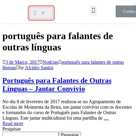
Contac
português para falantes de
outras línguas
3 de Março, 2017
Notícias
português para falantes de outras
línguas
by
Alcides Santos
Português para Falantes de Outras
Línguas – Jantar Convívio
No dia 8 de fevereiro de 2017 realizou-se no Agrupamento de
Escolas de Moimenta da Beira, um jantar convívio com os docentes
e formandos do curso de Português para Falantes de Outras
Línguas. Este jantar multicultural foi uma partilha de
…
Read more
Pesquisar
Pesquisar