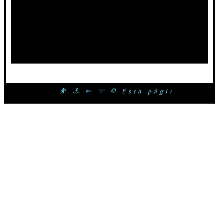
⛹ ⚓ ⇜ ☞ © Esta página web é pro