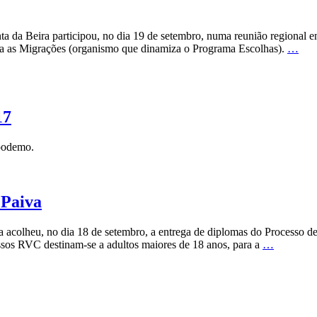
da Beira participou, no dia 19 de setembro, numa reunião regional en
ra as Migrações (organismo que dinamiza o Programa Escolhas).
…
17
Expodemo.
 Paiva
acolheu, no dia 18 de setembro, a entrega de diplomas do Processo d
sos RVC destinam-se a adultos maiores de 18 anos, para a
…