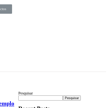
ctos
Pesquisar
Pesquisar
xemplo