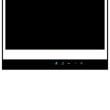
⛹ ⚓ ⇜ ☞ © Esta página 