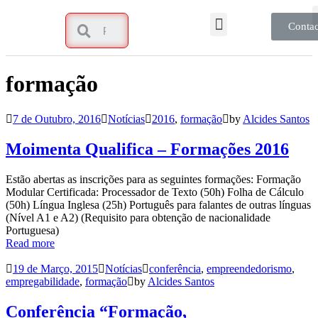
Contac
formação
7 de Outubro, 2016
Notícias
2016
,
formação
by
Alcides Santos
Moimenta Qualifica – Formações 2016
Estão abertas as inscrições para as seguintes formações: Formação
Modular Certificada: Processador de Texto (50h) Folha de Cálculo
(50h) Língua Inglesa (25h) Português para falantes de outras línguas
(Nível A1 e A2) (Requisito para obtenção de nacionalidade
Portuguesa)
Read more
19 de Março, 2015
Notícias
conferência
,
empreendedorismo
,
empregabilidade
,
formação
by
Alcides Santos
Conferência “Formação,